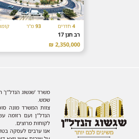
4
חדרים
93
מ"ר
קומה
רב חנן 17
2,350,000 ₪
משרד 'שגשוג הנדל"ן' ה
שמש.
צוות המשרד מונה סוכנ
הנדל"ן ועם רזומה ע
לקוחות מרוצים.
אנו ערבים לעסקה בטוח
על שירות אישי יוצא ד