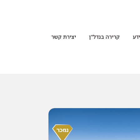
דע
קרירה בנדל"ן
יצירת קשר
נמכר