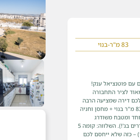
83 מ"ר-בנוי
ג'2 המבוקשת – דירת 3 חדרים עם פוטנציאל ענק!
מאוד לציר התחבורה
לכם דירה שמציעה הרבה
מעבר לממוצע: הנתונים היבשים: 3 חדרים, 83 מ"ר בנוי + מחסן וחניה
חד ומטבח משודרג
הנוחות: 2 חדרי שירותים (נדיר בדירות 3 חדרים בג'!). השלווה: קומה 5
ורמי מדהים מהמרפסת (12.5 מ"ר) – כזה שלא ייחסם לכם